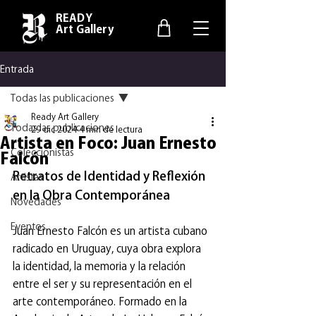
READY
Art Gallery
Entrada
Todas las publicaciones
Ready Art Gallery
Todas las publicaciones
29 dic 2024
4 min de lectura
Artista en Foco: Juan Ernesto
Coleccionistas
Falcón
Retratos de Identidad y Reflexión 
Artistas
en la Obra Contemporánea
Novedades
Eventos
Juan Ernesto Falcón es un artista cubano 
radicado en Uruguay, cuya obra explora 
la identidad, la memoria y la relación 
entre el ser y su representación en el 
arte contemporáneo. Formado en la 