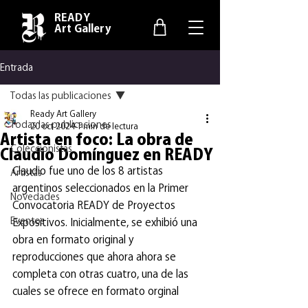
READY
Art Gallery
Entrada
Todas las publicaciones
Ready Art Gallery
Todas las publicaciones
20 oct 2024
1 min de lectura
Artista en foco: La obra de
Coleccionistas
Claudio Domínguez en READY
Claudio fue uno de los 8 artistas 
Artistas
argentinos seleccionados en la Primer 
Novedades
Convocatoria READY de Proyectos 
Eventos
Expositivos. Inicialmente, se exhibió una 
obra en formato original y 
reproducciones que ahora ahora se 
completa con otras cuatro, una de las 
cuales se ofrece en formato orginal