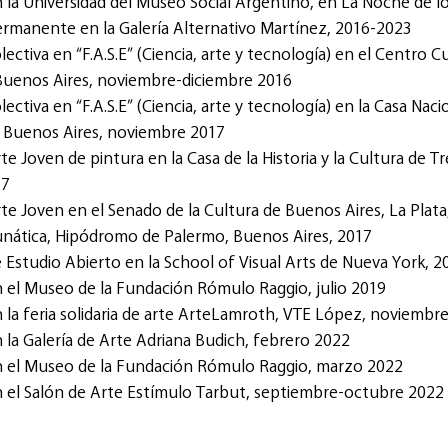
 la Universidad del Museo Social Argentino, en La Noche de 
ermanente en la Galería Alternativo Martínez, 2016-2023
ectiva en “F.A.S.E” (Ciencia, arte y tecnología) en el Centro Cu
Buenos Aires, noviembre-diciembre 2016
ectiva en “F.A.S.E” (Ciencia, arte y tecnología) en la Casa Nacio
, Buenos Aires, noviembre 2017
te Joven de pintura en la Casa de la Historia y la Cultura de T
17
te Joven en el Senado de la Cultura de Buenos Aires, La Plata
unática, Hipódromo de Palermo, Buenos Aires, 2017
 Estudio Abierto en la School of Visual Arts de Nueva York, 2
n el Museo de la Fundación Rómulo Raggio, julio 2019
 la feria solidaria de arte ArteLamroth, VTE López, noviembr
 la Galería de Arte Adriana Budich, febrero 2022
n el Museo de la Fundación Rómulo Raggio, marzo 2022
n el Salón de Arte Estímulo Tarbut, septiembre-octubre 2022