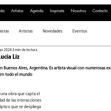
nda
Artistas
Agenda
Inspirate
Nosotros
Contacto
istas
Artistas
Novedades
Eventos
go 2024
3 min de lectura
ucía Liz
n Buenos Aires, Argentina. Es artista visual con numerosas ex
s en todo el mundo
s una obra que capta el 
ad de las interacciones 
tico que se despliega 