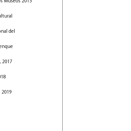
los Museos 2015
ltural 
nal del 
renque 
, 2017
018
e 2019