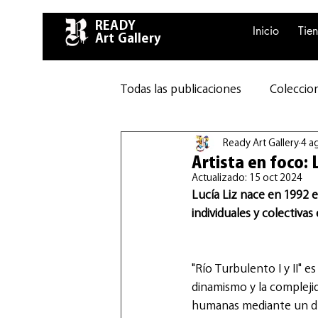
READY
Inicio
Tie
Art Gallery
Todas las publicaciones
Coleccion
Ready Art Gallery
4 a
Artista en foco: L
Actualizado:
15 oct 2024
Lucía Liz nace en 1992 e
individuales y colectiva
"Río Turbulento I y II" e
dinamismo y la complejid
humanas mediante un díp