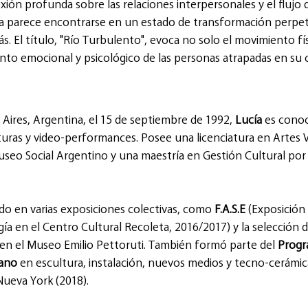
exión profunda sobre las relaciones interpersonales y el flujo d
a parece encontrarse en un estado de transformación perpet
s. El título, "Río Turbulento", evoca no solo el movimiento fís
to emocional y psicológico de las personas atrapadas en su c
Aires, Argentina, el 15 de septiembre de 1992, 
Lucía
 es conoc
nturas y video-performances. Posee una licenciatura en Artes Vi
useo Social Argentino y una maestría en Gestión Cultural por 
ado en varias exposiciones colectivas, como 
F.A.S.E
 (Exposición 
ía en el Centro Cultural Recoleta, 2016/2017) y la selección d
 en el Museo Emilio Pettoruti. También formó parte del 
Progr
rano
 en escultura, instalación, nuevos medios y tecno-cerámic
Nueva York (2018).