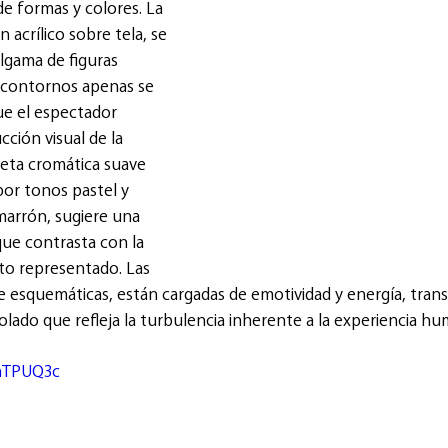
e formas y colores. La 
 acrílico sobre tela, se 
gama de figuras 
 contornos apenas se 
ue el espectador 
cción visual de la 
leta cromática suave 
or tonos pastel y 
marrón, sugiere una 
ue contrasta con la 
to representado. Las 
 esquemáticas, están cargadas de emotividad y energía, tran
lado que refleja la turbulencia inherente a la experiencia hu
5hTPUQ3c