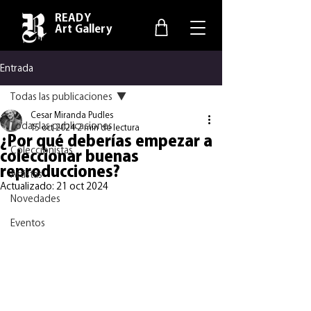
READY
Art Gallery
Entrada
Todas las publicaciones
Cesar Miranda Pudles
Todas las publicaciones
15 oct 2024
2 min de lectura
¿Por qué deberías empezar a
Coleccionistas
coleccionar buenas
reproducciones?
Artistas
Actualizado:
21 oct 2024
Novedades
Eventos