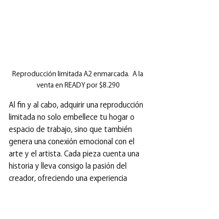
Reproducción limitada A2 enmarcada.  A la 
venta en READY por $8.290
Al fin y al cabo, adquirir una reproducción 
limitada no solo embellece tu hogar o 
espacio de trabajo, sino que también 
genera una conexión emocional con el 
arte y el artista. Cada pieza cuenta una 
historia y lleva consigo la pasión del 
creador, ofreciendo una experiencia 
mucho más enriquecedora que una 
lámina comercial genérica. Es la 
satisfacción de saber que formas parte 