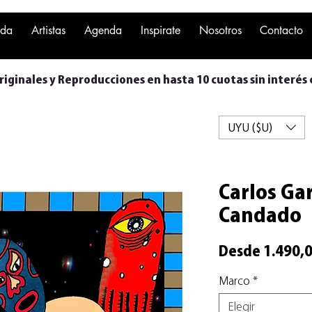
nda
Artistas
Agenda
Inspirate
Nosotros
Contacto
iginales y Reproducciones en hasta 10 cuotas sin interés 
UYU ($U)
Carlos Gar
Candado
Desde
1.490,
Marco
*
Elegir