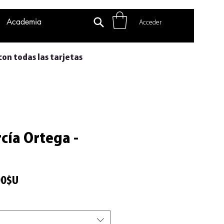
Academia
Acceder
con todas las tarjetas
cía Ortega -
Precio
00$U
de
oferta