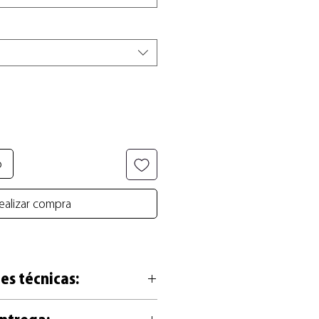
o
ealizar compra
es técnicas:
sa en alta calidad de 200g, libre