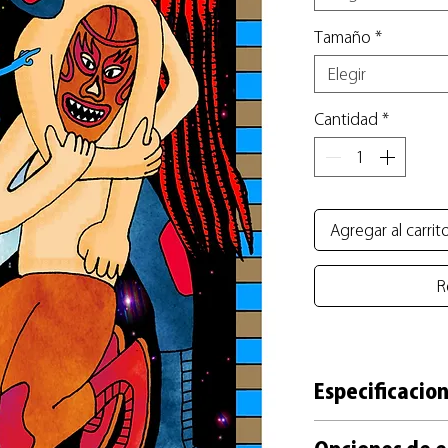
Tamaño
*
Elegir
Cantidad
*
Agregar al carrit
R
Especificacion
+ Reproducción impre