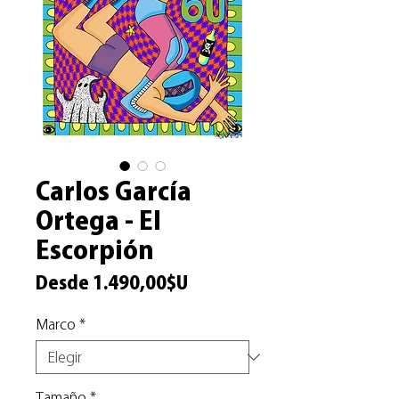
Carlos García
Ortega - El
Escorpión
Precio
Desde
1.490,00$U
de
Marco
*
oferta
Tamaño
*