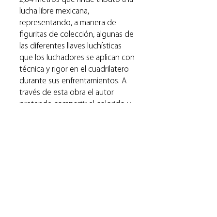
lucha libre mexicana,
representando, a manera de
figuritas de colección, algunas de
las diferentes llaves luchísticas
que los luchadores se aplican con
técnica y rigor en el cuadrilatero
durante sus enfrentamientos. A
través de esta obra el autor
pretende compartir el colorido y
la magia de la lucha libre,
deporte-espectáculo de gran
tradición e importancia cultural en
México.
RAG ha seleccionado varios
cuadros de esta obra para ser
ofrecidos como reproducción
seriada.