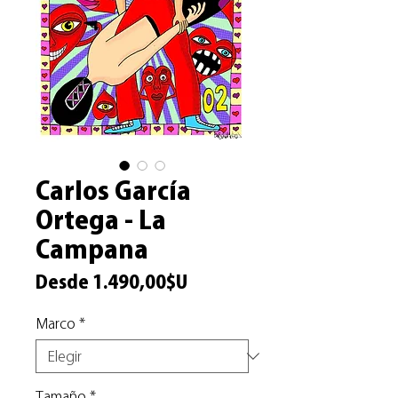
Carlos García
Ortega - La
Campana
Precio
Desde
1.490,00$U
de
Marco
*
oferta
Tamaño
*