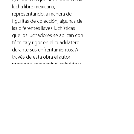
lucha libre mexicana,
representando, a manera de
figuritas de colección, algunas de
las diferentes llaves luchísticas
que los luchadores se aplican con
técnica y rigor en el cuadrilatero
durante sus enfrentamientos. A
través de esta obra el autor
pretende compartir el colorido y
la magia de la lucha libre,
deporte-espectáculo de gran
tradición e importancia cultural en
México.
RAG ha seleccionado varios
cuadros de esta obra para ser
ofrecidos como reproducción
seriada.