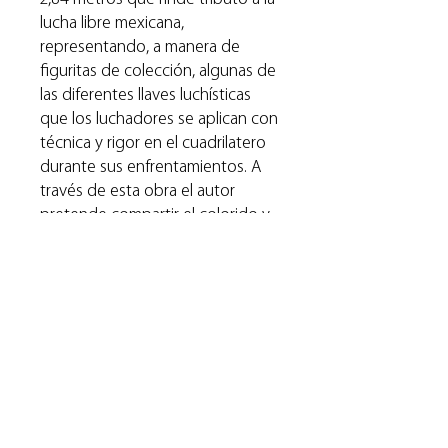
lucha libre mexicana,
representando, a manera de
figuritas de colección, algunas de
las diferentes llaves luchísticas
que los luchadores se aplican con
técnica y rigor en el cuadrilatero
durante sus enfrentamientos. A
través de esta obra el autor
pretende compartir el colorido y
la magia de la lucha libre,
deporte-espectáculo de gran
tradición e importancia cultural en
México.
RAG ha seleccionado varios
cuadros de esta obra para ser
ofrecidos como reproducción
seriada.