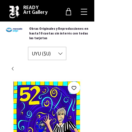
READY
Art Gallery
Obras Originales y Reproducciones en
hasta 10 cuotas sin interés con todas
las tarjetas
UYU ($U)