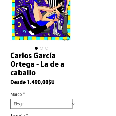
Carlos García
Ortega - La de a
caballo
Precio
Desde
1.490,00$U
de
Marco
*
oferta
Tamaño
*