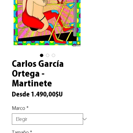
Carlos García
Ortega -
Martinete
Precio
Desde
1.490,00$U
de
Marco
*
oferta
Tamaño
*