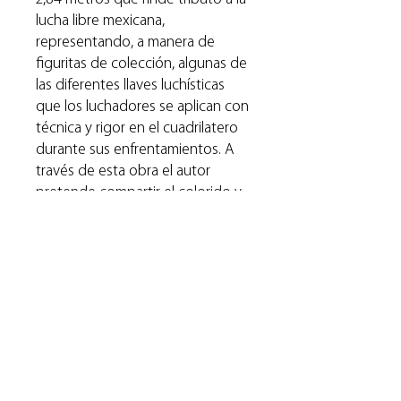
lucha libre mexicana,
representando, a manera de
figuritas de colección, algunas de
las diferentes llaves luchísticas
que los luchadores se aplican con
técnica y rigor en el cuadrilatero
durante sus enfrentamientos. A
través de esta obra el autor
pretende compartir el colorido y
la magia de la lucha libre,
deporte-espectáculo de gran
tradición e importancia cultural en
México.
RAG ha seleccionado varios
cuadros de esta obra para ser
ofrecidos como reproducción
seriada.