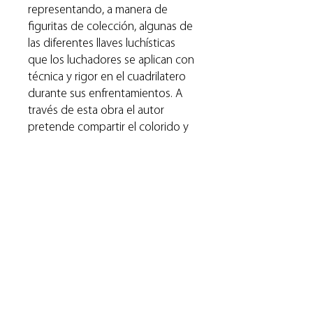
representando, a manera de
figuritas de colección, algunas de
las diferentes llaves luchísticas
que los luchadores se aplican con
técnica y rigor en el cuadrilatero
durante sus enfrentamientos. A
través de esta obra el autor
pretende compartir el colorido y
la magia de la lucha libre,
deporte-espectáculo de gran
tradición e importancia cultural en
México.
RAG ha seleccionado varios
cuadros de esta obra para ser
ofrecidos como reproducción
seriada.
Artista seleccionado en la Primer