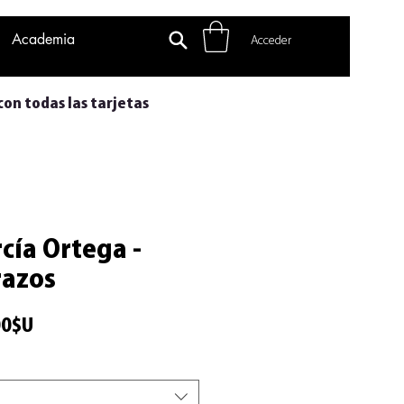
Academia
Acceder
con todas las tarjetas
cía Ortega -
razos
Precio
00$U
de
oferta