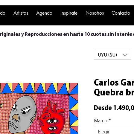
nda
Artistas
Agenda
Inspirate
Nosotros
Contacto
iginales y Reproducciones en hasta 10 cuotas sin interés 
UYU ($U)
Carlos Gar
Quebra b
Desde
1.490,
Marco
*
Elegir