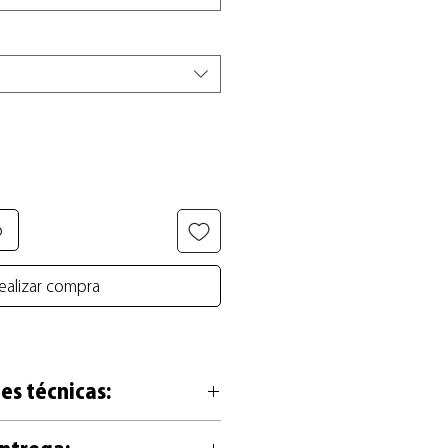
o
ealizar compra
es técnicas:
sa en alta calidad de 200g, libre