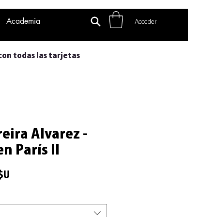
Academia
Acceder
con todas las tarjetas
reira Alvarez -
n París II
Precio
$U
de
oferta