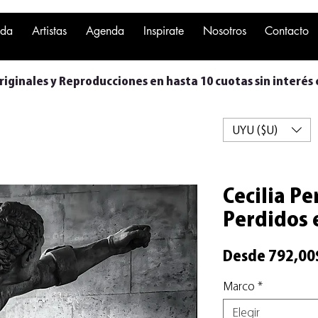
nda
Artistas
Agenda
Inspirate
Nosotros
Contacto
iginales y Reproducciones en hasta 10 cuotas sin interés 
UYU ($U)
Cecilia Pe
Perdidos e
Desde
792,00
Marco
*
Elegir