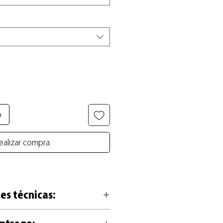
o
ealizar compra
es técnicas:
sa en alta calidad de 200g, libre