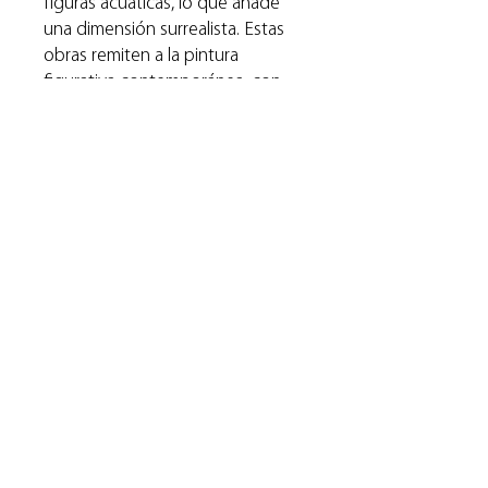
figuras acuáticas, lo que añade
una dimensión surrealista. Estas
obras remiten a la pintura
figurativa contemporánea, con
resonancias a artistas como
Andrew Wyeth o Antonio López
García, donde lo cotidiano se
eleva a una dimensión poética y
onírica.
Inmersión es una obra de 2021 en
Óleo y acrílico sobre lienzo, con
formato original de 50x130 cm
Artista seleccionado en la Primer
Convocatoria de Proyectos
Expositivos, presenta sus obras
por primera vez en RAG