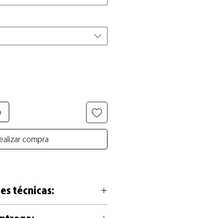
o
ealizar compra
es técnicas:
sa en alta calidad de 200g, libre