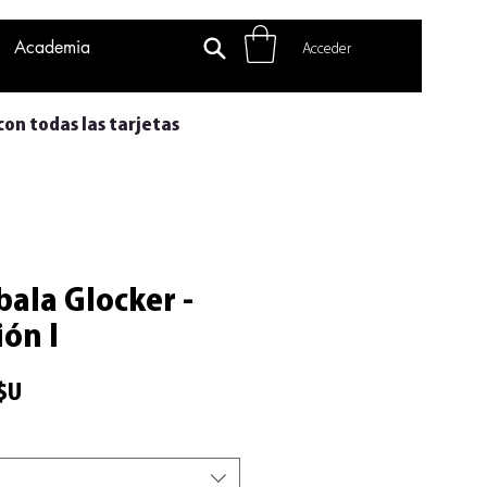
Academia
Acceder
con todas las tarjetas
bala Glocker -
ión I
Precio
$U
de
oferta