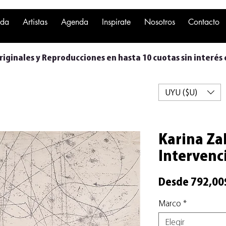
nda
Artistas
Agenda
Inspirate
Nosotros
Contacto
iginales y Reproducciones en hasta 10 cuotas sin interés 
UYU ($U)
Karina Za
Intervenc
Desde
792,00
Marco
*
Elegir