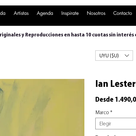
nda
Artistas
Agenda
Inspirate
Nosotros
Contacto
iginales y Reproducciones en hasta 10 cuotas sin interés 
UYU ($U)
Ian Lester 
Desde
1.490,
Marco
*
Elegir