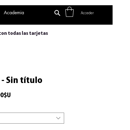
Academia
Acceder
con todas las tarjetas
- Sin título
Precio
00$U
de
oferta