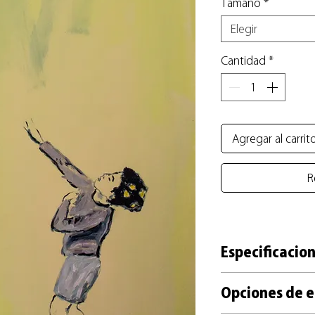
Tamaño
*
Elegir
Cantidad
*
Agregar al carrit
R
Especificacion
+ Reproducción impre
Opciones de e
Kashmir (UK) de 270g,
+ Forma parte de una 