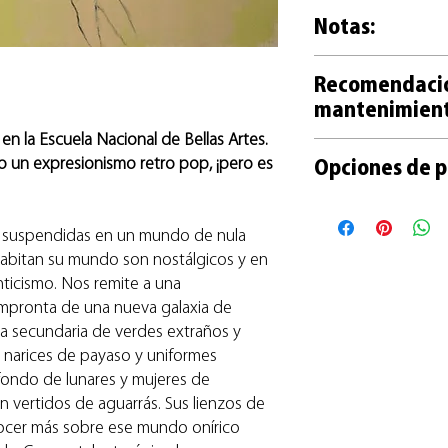
+ Las obras sin encu
y con numeración li
Notas:
con film y embaladas
+ Cada reproducción
contracubierta de car
mano por el artista.
+ Las opciones de t
+ Las obras encuadr
+ Tanto las obras or
Recomendaci
una reproducción ref
madera natural y vidr
acompañan de un cert
mantenimien
de la obra.
papel protector en ca
+ Recomendaciones p
+ Las fotos son fieles
+ Entrega por correo
n la Escuela Nacional de Bellas Artes.
de la obra en este
lin
Te ayudamos a cuida
ligeramente en el t
retiro en Galería (sin 
mo un expresionismo retro pop, ¡pero es
Opciones de p
guía práctica en este
+ Las fotos de obras 
+ La entrega de obra
pueden no coincidir 
y 10 días habiles.
+ Con Mercado Pago e
+ Con Paypal para c
n suspendidas en un mundo de nula
+ En efectivo o transf
habitan su mundo son nostálgicos y en
Galería
ticismo. Nos remite a una
+ Otras opciones a c
impronta de una nueva galaxia de
ta secundaria de verdes extraños y
 narices de payaso y uniformes
 fondo de lunares y mujeres de
 vertidos de aguarrás. Sus lienzos de
nocer más sobre ese mundo onírico