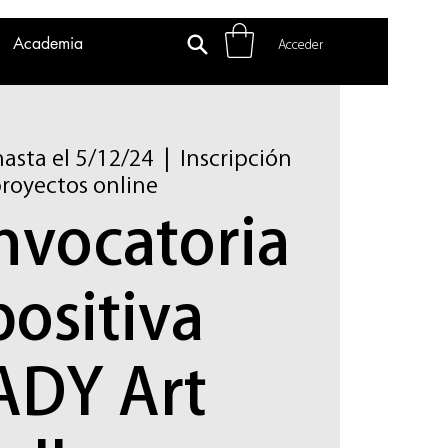
Academia
Acceder
hasta el 5/12/24
  |  
Inscripción
royectos online
nvocatoria
ositiva
ADY Art