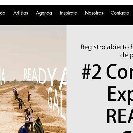
nda
Artistas
Agenda
Inspirate
Nosotros
Contacto
Registro abierto 
de p
#2 Co
Exp
RE