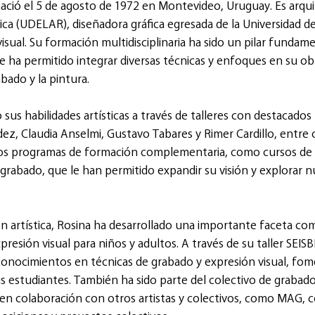
ació el 5 de agosto de 1972 en Montevideo, Uruguay. Es arquit
ica (UDELAR), diseñadora gráfica egresada de la Universidad de
isual. Su formación multidisciplinaria ha sido un pilar fundame
 le ha permitido integrar diversas técnicas y enfoques en su obr
bado y la pintura.
sus habilidades artísticas a través de talleres con destacados
z, Claudia Anselmi, Gustavo Tabares y Rimer Cardillo, entre 
sos programas de formación complementaria, como cursos de li
 grabado, que le han permitido expandir su visión y explorar n
 artística, Rosina ha desarrollado una importante faceta co
presión visual para niños y adultos. A través de su taller SEIS
 conocimientos en técnicas de grabado y expresión visual, fo
us estudiantes. También ha sido parte del colectivo de grabado 
 en colaboración con otros artistas y colectivos, como MAG, c