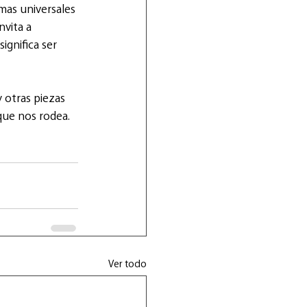
as universales 
vita a 
ignifica ser 
y otras piezas 
que nos rodea.
Ver todo