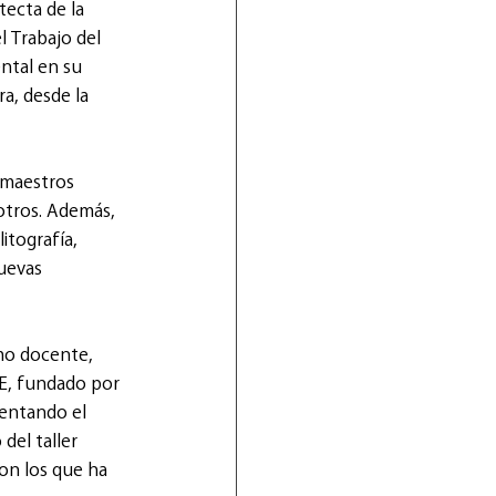
ecta de la 
l Trabajo del 
ntal en su 
a, desde la 
 maestros 
otros. Además, 
tografía, 
uevas 
mo docente, 
BE, fundado por 
mentando el 
del taller 
on los que ha 