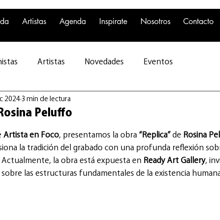
nda
Artistas
Agenda
Inspirate
Nosotros
Contacto
istas
Artistas
Novedades
Eventos
ic 2024
3 min de lectura
 Rosina Peluffo
 
Artista en Foco
, presentamos la obra 
“Replica”
 de 
Rosina Pel
usiona la tradición del grabado con una profunda reflexión sobr
. Actualmente, la obra está expuesta en 
Ready Art Gallery
, in
r sobre las estructuras fundamentales de la existencia humana