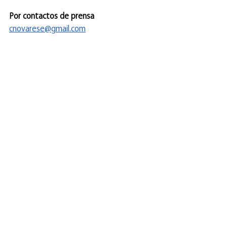
Por contactos de prensa
cnovarese@gmail.com
Cerrito 506
Jue-Vie​14:00A 19:00 hs
Sab 10:00 A 14:00 hs
Eventos
Ver todo
Entradas recientes