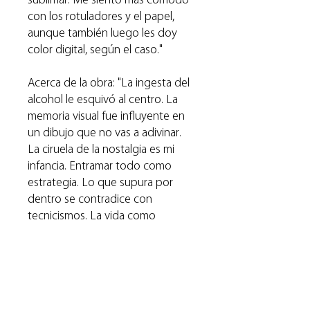
con los rotuladores y el papel,
aunque también luego les doy
color digital, según el caso."
Acerca de la obra: "La ingesta del
alcohol le esquivó al centro. La
memoria visual fue influyente en
un dibujo que no vas a adivinar.
La ciruela de la nostalgia es mi
infancia. Entramar todo como
estrategia. Lo que supura por
dentro se contradice con
tecnicismos. La vida como
camuflaje. Adoración al producto
de la superficie impoluta. Las
desigualdades que duelen. Las
maquinarias y su dominio"