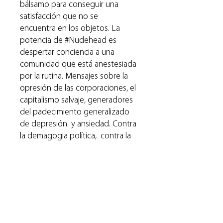
bálsamo para conseguir una
satisfacción que no se
encuentra en los objetos. La
potencia de #Nudehead es
despertar conciencia a una
comunidad que está anestesiada
por la rutina. Mensajes sobre la
opresión de las corporaciones, el
capitalismo salvaje, generadores
del padecimiento generalizado
de depresión y ansiedad. Contra
la demagogia política, contra la
represión sexual, pero a favor de
los derechos de los animales, a
favor de los valores
y su recurso es en muchos
casos es la ironía y la
contradicción. Sin duda se trata
de una obra política que