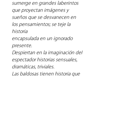
sumerge en grandes laberintos
que proyectan imágenes y
sueños que se desvanecen en
los pensamientos; se teje la
historia
encapsulada en un ignorado
presente.
Despiertan en la imaginación del
espectador historias sensuales,
dramáticas, triviales.
Las baldosas tienen historia que
jamás cuentan, que nadie se
pregunta. Clasificando el trabajo
continuo, aprovechando la
realidad y la
crudeza de los sentimientos y la
memoria, hace que la obra tenga
esa mirada interior; ese debajo
acumulado de secretos que