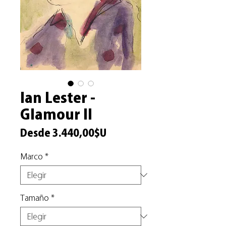
Ian Lester -
Glamour II
Precio
Desde
3.440,00$U
de
Marco
*
oferta
Tamaño
*