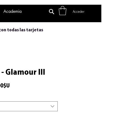
Academia
Acceder
con todas las tarjetas
 - Glamour III
Precio
00$U
de
oferta