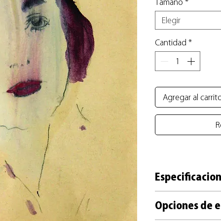
Tamaño
*
Elegir
Cantidad
*
Agregar al carrit
R
Especificacion
+ Reproducción impre
Opciones de e
Kashmir (UK) de 270g,
+ Forma parte de una 