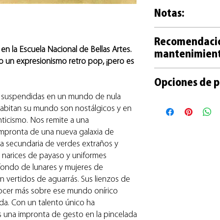
+ Las obras sin encu
y con numeración li
Notas:
con film y embaladas
+ Cada reproducción
contracubierta de car
mano por el artista.
+ Las opciones de t
+ Las obras encuadr
+ Tanto las obras or
Recomendaci
una reproducción ref
madera natural y vidr
acompañan de un cert
n la Escuela Nacional de Bellas Artes.
mantenimien
de la obra.
papel protector en ca
+ Recomendaciones p
mo un expresionismo retro pop, ¡pero es
+ Las fotos son fieles
+ Entrega por correo
de la obra en este
lin
Te ayudamos a cuida
ligeramente en el t
retiro en Galería (sin 
Opciones de p
guía práctica en este
+ Las fotos de obras 
+ La entrega de obra
pueden no coincidir 
n suspendidas en un mundo de nula
y 10 días habiles.
+ Con Mercado Pago e
habitan su mundo son nostálgicos y en
+ Con Paypal para c
ticismo. Nos remite a una
+ En efectivo o transf
impronta de una nueva galaxia de
Galería
+ Otras opciones a c
ta secundaria de verdes extraños y
 narices de payaso y uniformes
 fondo de lunares y mujeres de
 vertidos de aguarrás. Sus lienzos de
nocer más sobre ese mundo onírico
uda. Con un talento único ha
s una impronta de gesto en la pincelada