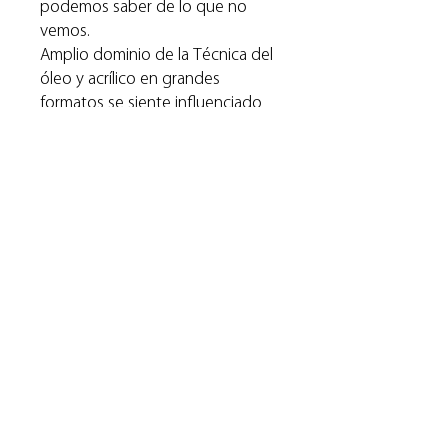
podemos saber de lo que no
vemos.
Amplio dominio de la Técnica del
óleo y acrílico en grandes
formatos se siente influenciado
por artistas de la nueva
generación tales como y al
mismo tiempo de los americanos
abstractos como Kline, Pollock y
especialmente Rothko.
Muchas de sus obras se
encuentran en colecciones
privadas en el exterior.
Especificaciones
técnicas: