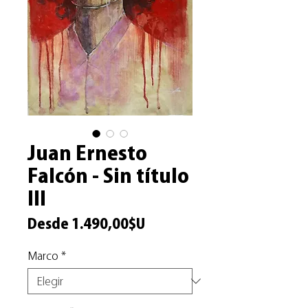
Juan Ernesto
Falcón - Sin título
III
Precio
Desde
1.490,00$U
de
Marco
*
oferta