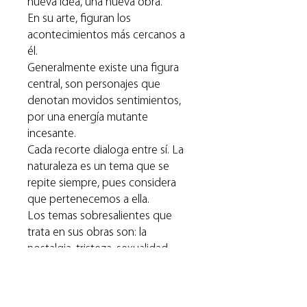
nueva idea, una nueva obra.
En su arte, figuran los
acontecimientos más cercanos a
él.
Generalmente existe una figura
central, son personajes que
denotan movidos sentimientos,
por una energía mutante
incesante.
Cada recorte dialoga entre sí. La
naturaleza es un tema que se
repite siempre, pues considera
que pertenecemos a ella.
Los temas sobresalientes que
trata en sus obras son: la
nostalgia, tristeza, sexualidad,
identidad, indiferencia, soledad,
neutraliza la religión…
A veces multicolor, otro