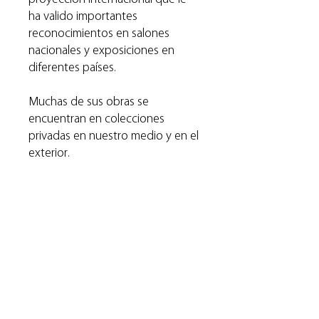
ha valido importantes
reconocimientos en salones
nacionales y exposiciones en
diferentes países.
Muchas de sus obras se
encuentran en colecciones
privadas en nuestro medio y en el
exterior.
La serie “La Ausencia” creada en
2018, nos conecta con su sentir
más poético y profundo. Las
obras capturan una esencia de
belleza donde lo bello no es la
presencia, sino la ausencia misma.
A través de la soledad y la
fragilidad de un hombre en