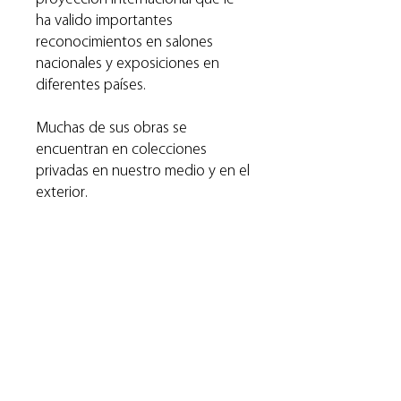
ha valido importantes
reconocimientos en salones
nacionales y exposiciones en
diferentes países.
Muchas de sus obras se
encuentran en colecciones
privadas en nuestro medio y en el
exterior.
La serie “La Ausencia” creada en
2018, nos conecta con su sentir
más poético y profundo. Las
obras capturan una esencia de
belleza donde lo bello no es la
presencia, sino la ausencia misma.
A través de la soledad y la
fragilidad de un hombre en