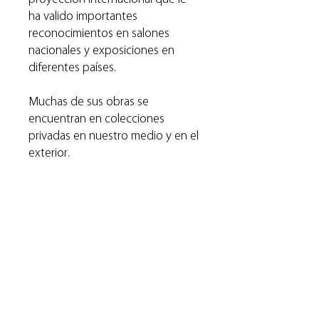
ha valido importantes
reconocimientos en salones
nacionales y exposiciones en
diferentes países.
Muchas de sus obras se
encuentran en colecciones
privadas en nuestro medio y en el
exterior.
La serie “La Ausencia” creada en
2018, nos conecta con su sentir
más poético y profundo. Las
obras capturan una esencia de
belleza donde lo bello no es la
presencia, sino la ausencia misma.
A través de la soledad y la
fragilidad de un hombre en