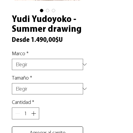
Yudi Yudoyoko -
Summer drawing
Precio
Desde
1.490,00$U
de
Marco
*
oferta
Tamaño
*
Cantidad
*
Agregar al carrito