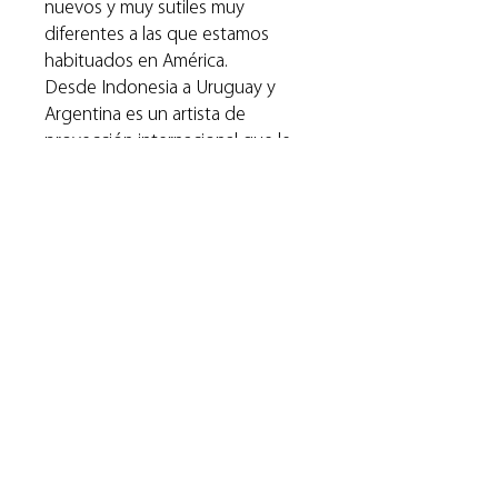
nuevos y muy sutiles muy
diferentes a las que estamos
habituados en América.
Desde Indonesia a Uruguay y
Argentina es un artista de
proyección internacional que le
ha valido importantes
reconocimientos en salones
nacionales y exposiciones en
diferentes países.
Muchas de sus obras se
encuentran en colecciones
privadas en nuestro medio y en el
exterior.
Especificaciones
técnicas: