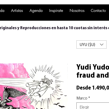
nda
Artistas
Agenda
Inspirate
Nosotros
Contacto
iginales y Reproducciones en hasta 10 cuotas sin interés 
UYU ($U)
Yudi Yudo
fraud and
Desde
1.490,
Marco
*
Elegir