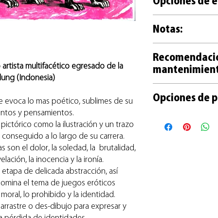
Opciones de e
de cloro, PH neutro.
+ Forma parte de una 
+ Las obras sin encu
y con numeración li
Notas:
con film y embaladas
+ Cada reproducción
contracubierta de car
mano por el artista.
+ Las opciones de t
+ Las obras encuadr
+ Tanto las obras or
Recomendaci
una reproducción ref
madera natural y vidr
acompañan de un cert
artista multifacético egresado de la
mantenimien
de la obra.
papel protector en ca
+ Recomendaciones p
dung (Indonesia)
+ Las fotos son fieles
+ Entrega por correo
de la obra en este
lin
Te ayudamos a cuida
ligeramente en el t
retiro en Galería (sin 
Opciones de p
guía práctica en este
+ Las fotos de obras 
e evoca lo mas poético, sublimes de su
+ La entrega de obra
pueden no coincidir 
y 10 días habiles.
ntos y pensamientos.
+ Con Mercado Pago e
pictórico como la ilustración y un trazo
+ Con Paypal para c
 conseguido a lo largo de su carrera.
+ En efectivo o transf
son el dolor, la soledad, la brutalidad,
Galería
+ Otras opciones a c
lación, la inocencia y la ironía.
etapa de delicada abstracción, así
omina el tema de juegos eróticos
moral, lo prohibido y la identidad.
arrastre o des-dibujo para expresar y
a pérdida de identidades.