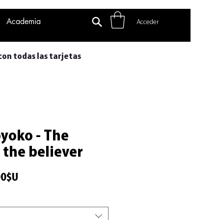
Academia
Acceder
con todas las tarjetas
yoko - The
 the believer
Precio
00$U
de
oferta