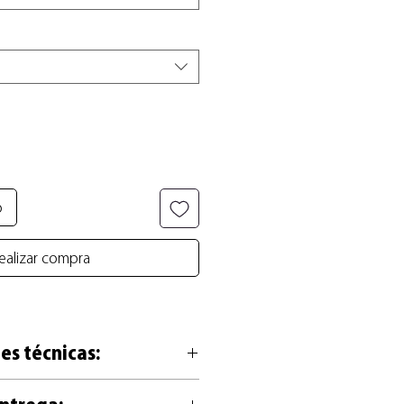
o
ealizar compra
es técnicas:
sa en alta calidad de 200g, libre