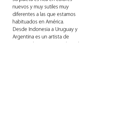
nuevos y muy sutiles muy
diferentes a las que estamos
habituados en América.
Desde Indonesia a Uruguay y
Argentina es un artista de
proyección internacional que le
ha valido importantes
reconocimientos en salones
nacionales y exposiciones en
diferentes países.
Muchas de sus obras se
encuentran en colecciones
privadas en nuestro medio y en el
exterior.
Especificaciones