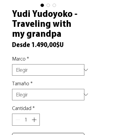
Yudi Yudoyoko -
Traveling with
my grandpa
Precio
Desde
1.490,00$U
de
Marco
*
oferta
Tamaño
*
Cantidad
*