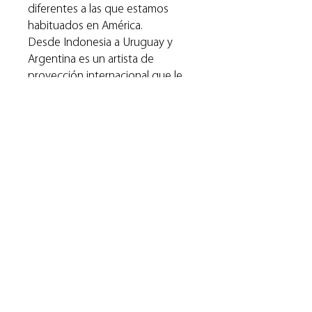
diferentes a las que estamos
habituados en América.
Desde Indonesia a Uruguay y
Argentina es un artista de
proyección internacional que le
ha valido importantes
reconocimientos en salones
nacionales y exposiciones en
diferentes países.
Muchas de sus obras se
encuentran en colecciones
privadas en nuestro medio y en el
exterior.
Especificaciones
técnicas: