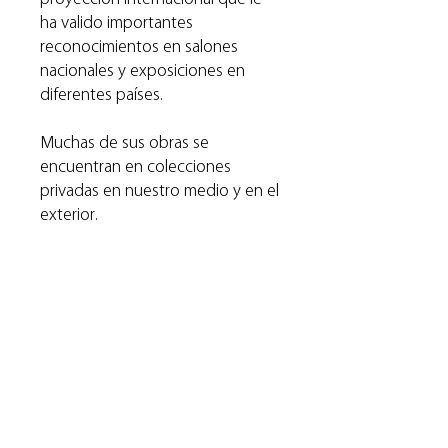
ha valido importantes
reconocimientos en salones
nacionales y exposiciones en
diferentes países.
Muchas de sus obras se
encuentran en colecciones
privadas en nuestro medio y en el
exterior.
La serie “La Ausencia” creada en
2018, nos conecta con su sentir
más poético y profundo. Las
obras capturan una esencia de
belleza donde lo bello no es la
presencia, sino la ausencia misma.
A través de la soledad y la
fragilidad de un hombre en