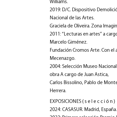
Williams.
2019: D/C. Dispositivo Demolic
Nacional de las Artes.
Graciela de Oliveira. Zona Imagin
2011: “Lecturas en artes” a cargo
Marcelo Giménez.
Fundación Cromos Arte. Con el 
Mecenazgo.
2004: Selección Museo Nacional d
obra A cargo de Juan Astica,
Carlos Bissolino, Pablo de Monte
Herrera.
EXPOSICIONES ( s e l e c c i ó n )
2024: CASASUR. Madrid, España.