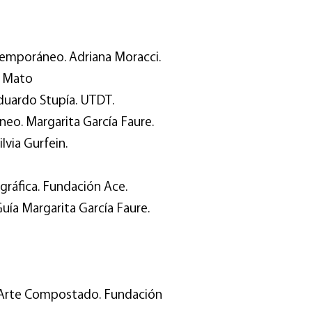
temporáneo. Adriana Moracci.
a Mato
 Eduardo Stupía. UTDT.
neo. Margarita García Faure.
lvia Gurfein.
gráfica. Fundación Ace.
uía Margarita García Faure.
o Arte Compostado. Fundación