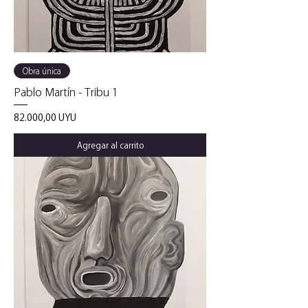
Obra única
Pablo Martín - Tribu 1
Precio
82.000,00 UYU
Agregar al carrito