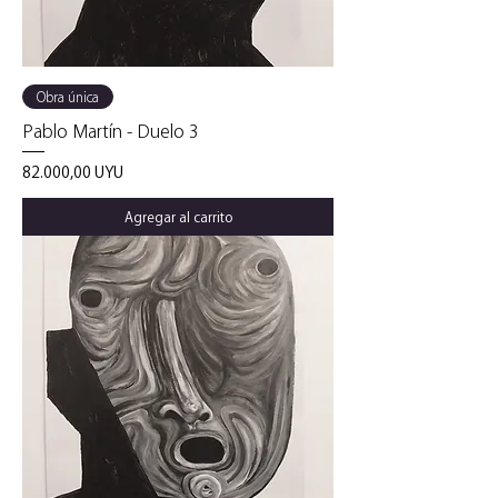
Obra única
Pablo Martín - Duelo 3
Precio
82.000,00 UYU
Agregar al carrito