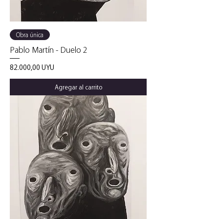
Obra única
Pablo Martín - Duelo 2
Precio
82.000,00 UYU
Agregar al carrito