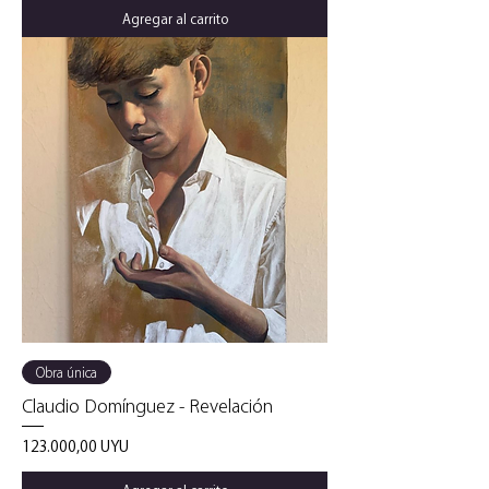
Agregar al carrito
Obra única
Claudio Domínguez - Revelación
Precio
123.000,00 UYU