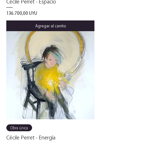
Cécile Perret - Espacio
Precio
136.700,00 UYU
Agregar al carrito
Obra única
Cécile Perret - Energía