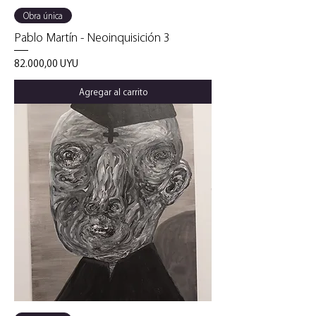
Obra única
Pablo Martín - Neoinquisición 3
Precio
82.000,00 UYU
Agregar al carrito