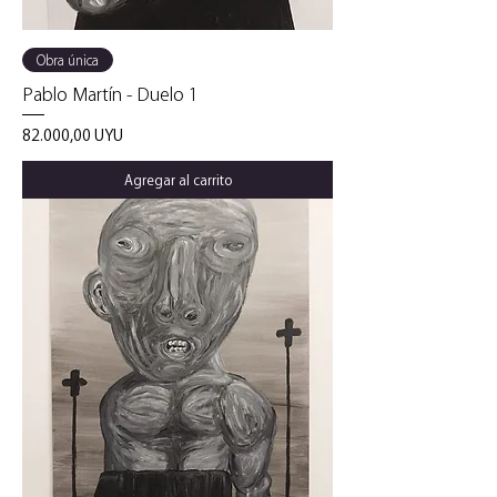
Obra única
Pablo Martín - Duelo 1
Precio
82.000,00 UYU
Agregar al carrito