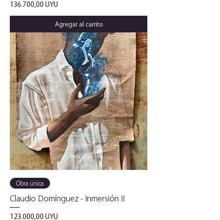
Precio
136.700,00 UYU
Agregar al carrito
Obra única
Claudio Domínguez - Inmersión II
Precio
123.000,00 UYU