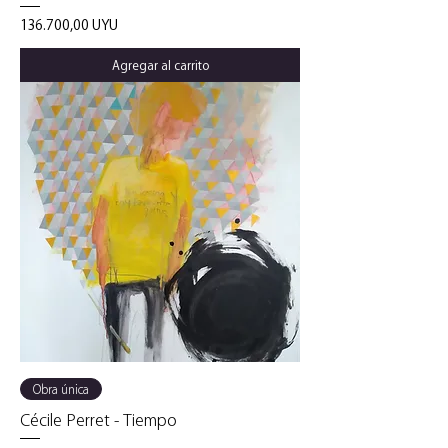
Precio
136.700,00 UYU
Agregar al carrito
Obra única
Cécile Perret - Tiempo