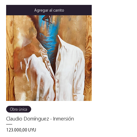
Agregar al carrito
Obra única
Claudio Domínguez - Inmersión
Precio
123.000,00 UYU