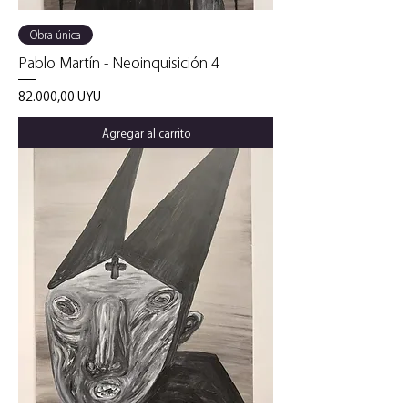
Obra única
Pablo Martín - Neoinquisición 4
Precio
82.000,00 UYU
Agregar al carrito