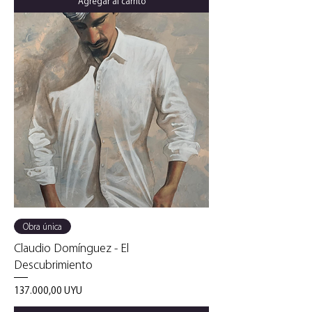
Agregar al carrito
Obra única
Claudio Domínguez - El
Descubrimiento
Precio
137.000,00 UYU