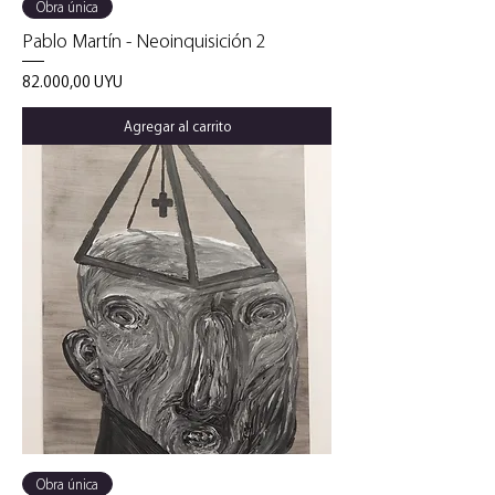
Obra única
Pablo Martín - Neoinquisición 2
Precio
82.000,00 UYU
Agregar al carrito
Obra única