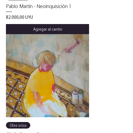
Pablo Martín - Neoinquisición 1
Precio
82.000,00 UYU
Agregar al carrito
Obra única