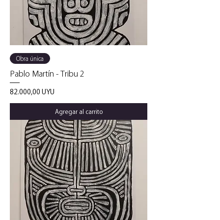
Obra única
Pablo Martín - Tribu 2
Precio
82.000,00 UYU
Agregar al carrito