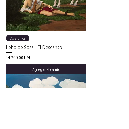
Obra única
Leho de Sosa - El Descanso
Precio
34.200,00 UYU
Agregar al carrito