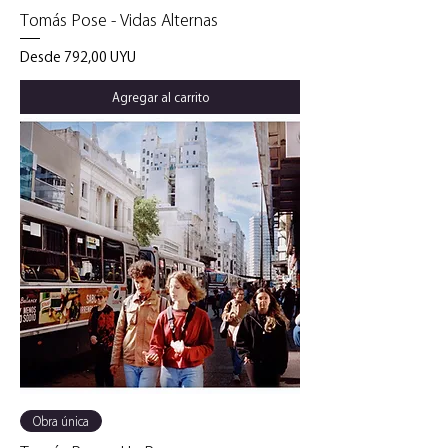
Tomás Pose - Vidas Alternas
Precio de oferta
Desde
792,00 UYU
Agregar al carrito
Obra única