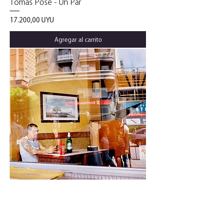
Tomás Pose - Un Par
Precio
17.200,00 UYU
Agregar al carrito
Obra única
Tomás Pose - Vidas Alternas