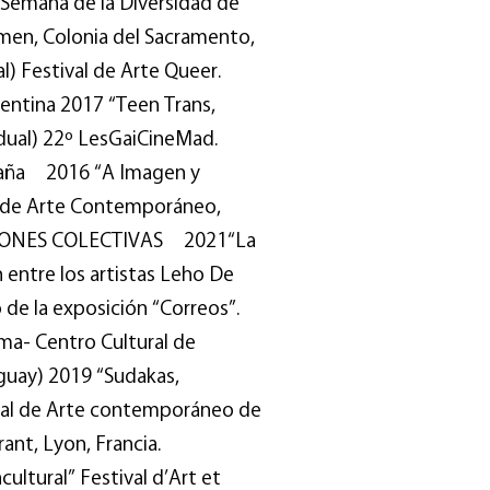
l) Semana de la Diversidad de
rmen, Colonia del Sacramento,
) Festival de Arte Queer.
entina 2017 “Teen Trans,
idual) 22º LesGaiCineMad.
paña 2016 “A Imagen y
io de Arte Contemporáneo,
CIONES COLECTIVAS 2021“La
 entre los artistas Leho De
 de la exposición “Correos”.
a- Centro Cultural de
guay) 2019 “Sudakas,
nal de Arte contemporáneo de
ant, Lyon, Francia.
ultural” Festival d’Art et