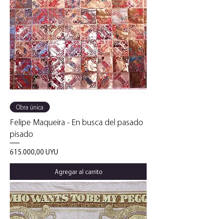
Obra única
Felipe Maqueira - En busca del pasado
pisado
Precio
615.000,00 UYU
Agregar al carrito