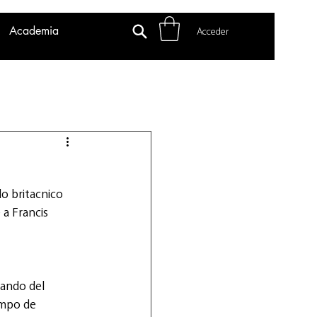
Academia
Acceder
o britacnico 
a Francis 
pando del 
ampo de 