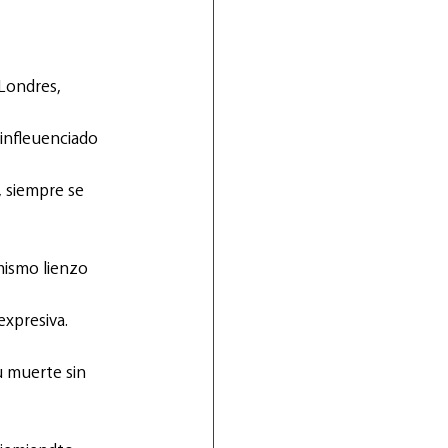
 Londres, 
infleuenciado 
 siempre se 
mismo lienzo 
xpresiva. 
u muerte sin 