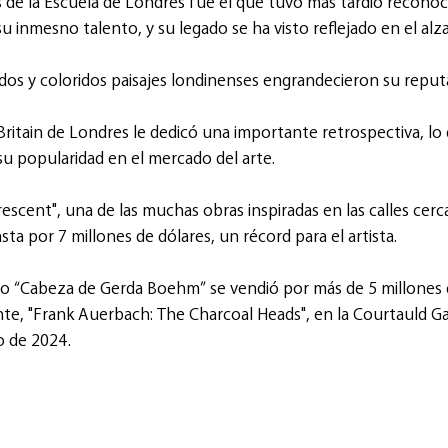
 de la Escuela de Londres fue el que tuvo mas tardio reconoc
inmesno talento, y su legado se ha visto reflejado en el alza
dos y coloridos paisajes londinenses engrandecieron su reput
ritain de Londres le dedicó una importante retrospectiva, lo
u popularidad en el mercado del arte.
scent", una de las muchas obras inspiradas en las calles cerca
ta por 7 millones de dólares, un récord para el artista.
dro “Cabeza de Gerda Boehm” se vendió por más de 5 millones 
te, "Frank Auerbach: The Charcoal Heads", en la Courtauld Ga
o de 2024.