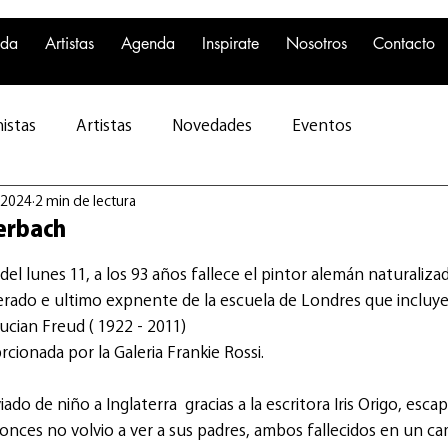
nda
Artistas
Agenda
Inspirate
Nosotros
Contacto
istas
Artistas
Novedades
Eventos
 2024
2 min de lectura
erbach
el lunes 11, a los 93 años fallece el pintor alemán naturalizad
rado e ultimo expnente de la escuela de Londres que incluye 
ucian Freud ( 1922 - 2011) 
cionada por la Galeria Frankie Rossi.
ado de niño a Inglaterra  gracias a la escritora Iris Origo, esca
onces no volvio a ver a sus padres, ambos fallecidos en un c