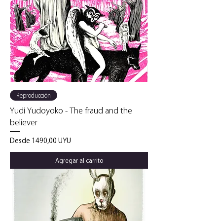
Reproducción
Yudi Yudoyoko - The fraud and the
believer
Precio de oferta
Desde
1490,00 UYU
Agregar al carrito