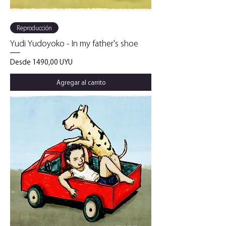
Reproducción
Yudi Yudoyoko - In my father's shoe
Precio de oferta
Desde
1490,00 UYU
Agregar al carrito