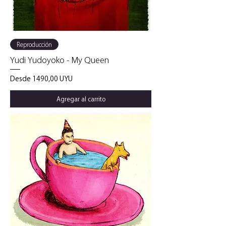
Reproducción
Yudi Yudoyoko - My Queen
Precio de oferta
Desde
1490,00 UYU
Agregar al carrito