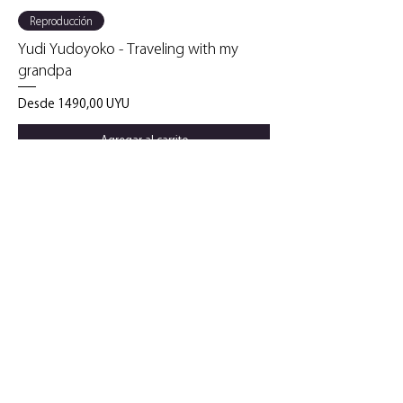
Reproducción
Yudi Yudoyoko - Traveling with my
grandpa
Precio de oferta
Desde
1490,00 UYU
Agregar al carrito