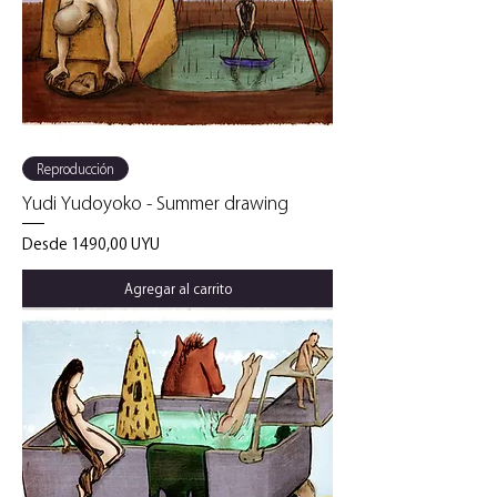
Reproducción
Yudi Yudoyoko - Summer drawing
Precio de oferta
Desde
1490,00 UYU
Agregar al carrito