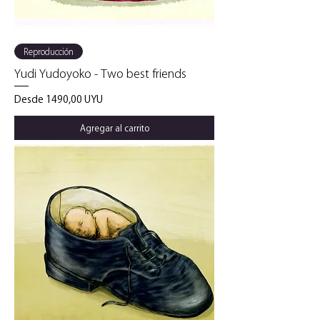
Reproducción
Yudi Yudoyoko - Two best friends
Precio de oferta
Desde
1490,00 UYU
Agregar al carrito