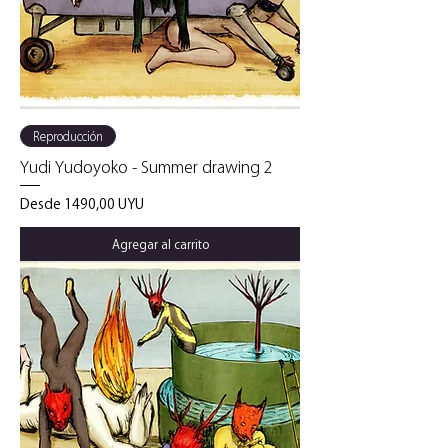
Reproducción
Yudi Yudoyoko - Summer drawing 2
Precio de oferta
Desde
1490,00 UYU
Agregar al carrito