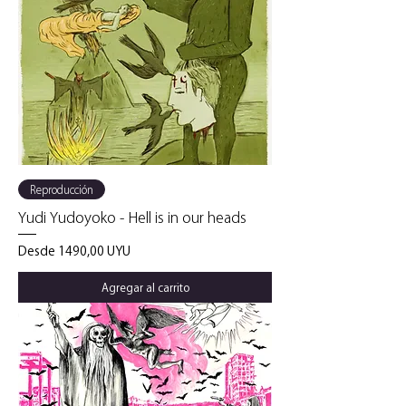
Reproducción
Yudi Yudoyoko - Hell is in our heads
Precio de oferta
Desde
1490,00 UYU
Agregar al carrito