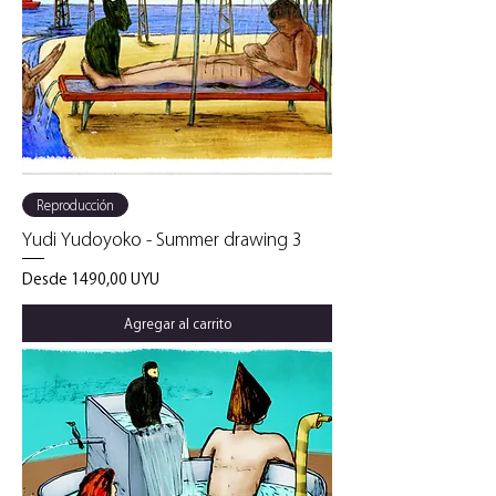
Reproducción
Yudi Yudoyoko - Summer drawing 3
Precio de oferta
Desde
1490,00 UYU
Agregar al carrito