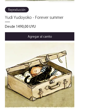
Reproducción
Yudi Yudoyoko - Forever summer
Precio de oferta
Desde
1490,00 UYU
Agregar al carrito