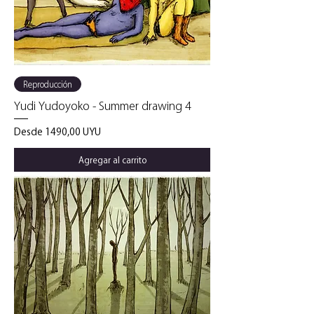
Reproducción
Yudi Yudoyoko - Summer drawing 4
Precio de oferta
Desde
1490,00 UYU
Agregar al carrito