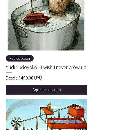
Reproducción
Yudi Yudoyoko - I wish I never grow up
Precio de oferta
Desde
1490,00 UYU
Agregar al carrito