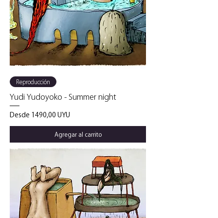
Reproducción
Yudi Yudoyoko - Summer night
Precio de oferta
Desde
1490,00 UYU
Agregar al carrito