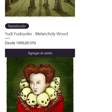
Reproducción
Yudi Yudoyoko - Melancholy Wood
Precio de oferta
Desde
1490,00 UYU
Agregar al carrito